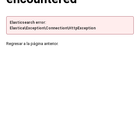
Elasticsearch error:
Elastica\Exception\Connection\HttpException
Regresar a la página anterior.