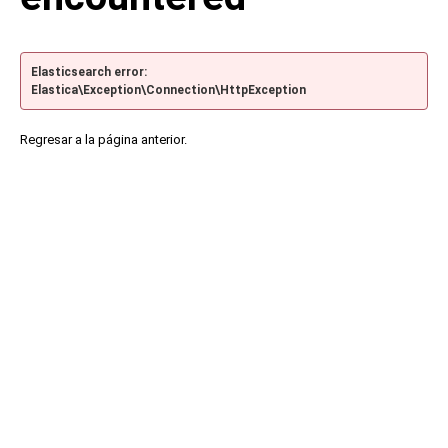
Elasticsearch error:
Elastica\Exception\Connection\HttpException
Regresar a la página anterior.