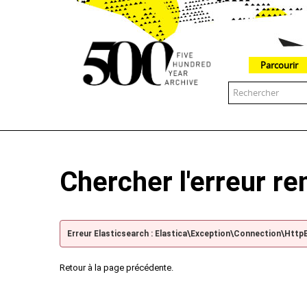
Parcourir
The 500 Year Archive is an experimental digital research tool
Chercher l'erreur r
Erreur Elasticsearch : Elastica\Exception\Connection\Http
Retour à la page précédente.