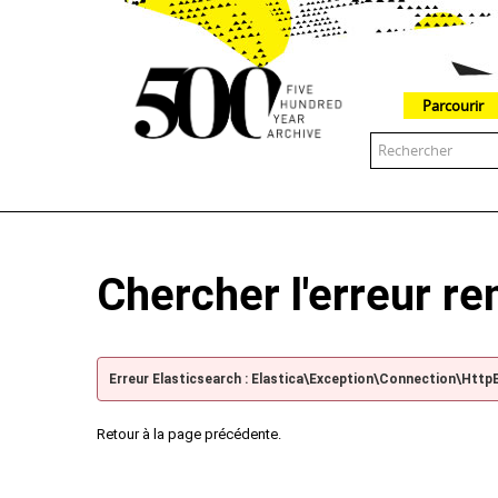
Parcourir
The 500 Year Archive is an experimental digital research tool
Chercher l'erreur r
Erreur Elasticsearch : Elastica\Exception\Connection\Http
Retour à la page précédente.