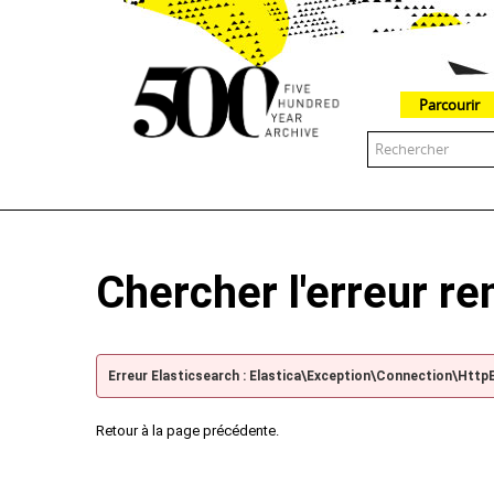
Parcourir
The 500 Year Archive is an experimental digital research tool
Chercher l'erreur r
Erreur Elasticsearch : Elastica\Exception\Connection\Http
Retour à la page précédente.