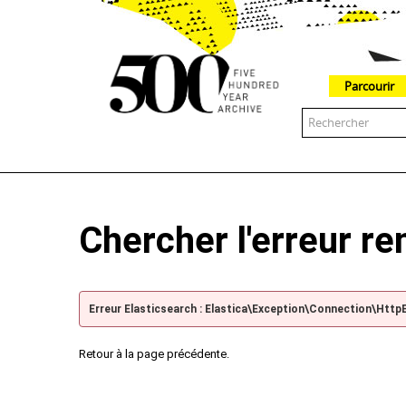
Parcourir
The 500 Year Archive is an experimental digital research tool
Chercher l'erreur r
Erreur Elasticsearch : Elastica\Exception\Connection\Http
Retour à la page précédente.