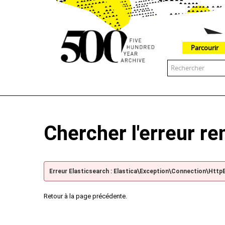
Parcourir
The 500 Year Archive is an experimental digital research tool
Chercher l'erreur r
Erreur Elasticsearch : Elastica\Exception\Connection\Http
Retour à la page précédente.