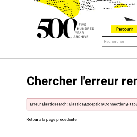
Parcourir
The 500 Year Archive is an experimental digital research tool
Chercher l'erreur r
Erreur Elasticsearch : Elastica\Exception\Connection\Http
Retour à la page précédente.