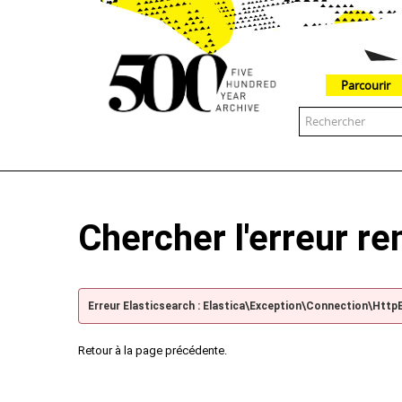
Parcourir
The 500 Year Archive is an experimental digital research tool
Chercher l'erreur r
Erreur Elasticsearch : Elastica\Exception\Connection\Http
Retour à la page précédente.