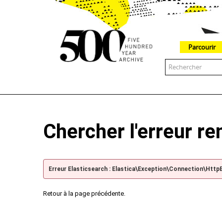
Parcourir
The 500 Year Archive is an experimental digital research tool
Chercher l'erreur r
Erreur Elasticsearch : Elastica\Exception\Connection\Http
Retour à la page précédente.