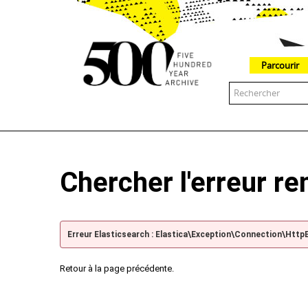
Parcourir
The 500 Year Archive is an experimental digital research tool
Chercher l'erreur r
Erreur Elasticsearch : Elastica\Exception\Connection\Http
Retour à la page précédente.