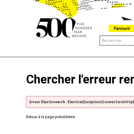
Parcourir
The 500 Year Archive is an experimental digital research tool
Chercher l'erreur r
Erreur Elasticsearch : Elastica\Exception\Connection\Http
Retour à la page précédente.