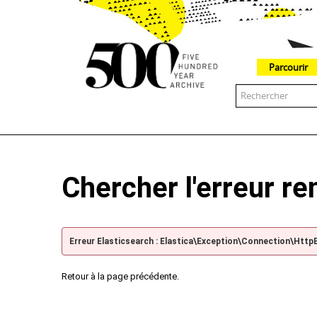
Parcourir
The 500 Year Archive is an experimental digital research tool
Chercher l'erreur r
Erreur Elasticsearch : Elastica\Exception\Connection\Http
Retour à la page précédente.