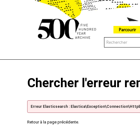
Parcourir
The 500 Year Archive is an experimental digital research tool
Chercher l'erreur r
Erreur Elasticsearch : Elastica\Exception\Connection\Http
Retour à la page précédente.