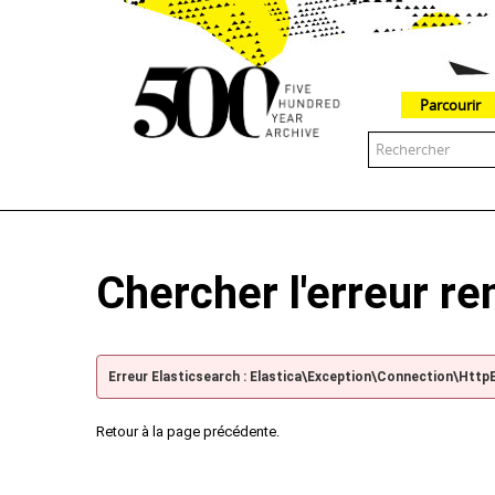
Parcourir
The 500 Year Archive is an experimental digital research tool
Chercher l'erreur r
Erreur Elasticsearch : Elastica\Exception\Connection\Http
Retour à la page précédente.