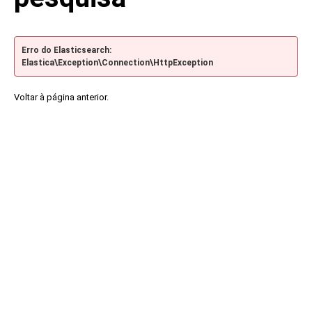
Erro do Elasticsearch:
Elastica\Exception\Connection\HttpException
Voltar à página anterior.