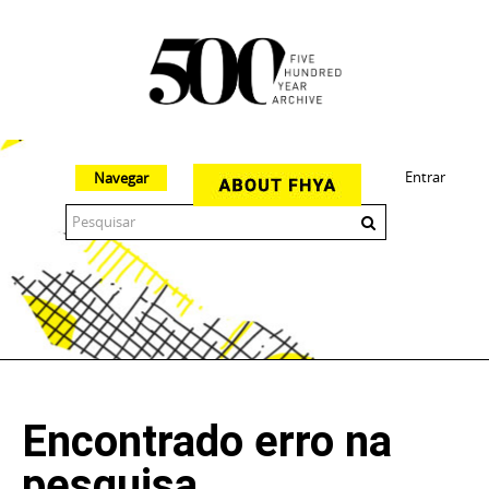
Entrar
Navegar
The 500 Year Archive is an experimental digital research tool
Encontrado erro na
pesquisa