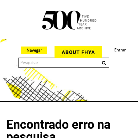
Entrar
Navegar
The 500 Year Archive is an experimental digital research tool
Encontrado erro na
pesquisa