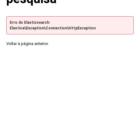
Erro do Elasticsearch:
Elastica\Exception\Connection\HttpException
Voltar à página anterior.