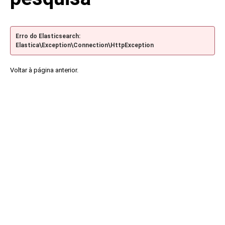
Erro do Elasticsearch:
Elastica\Exception\Connection\HttpException
Voltar à página anterior.