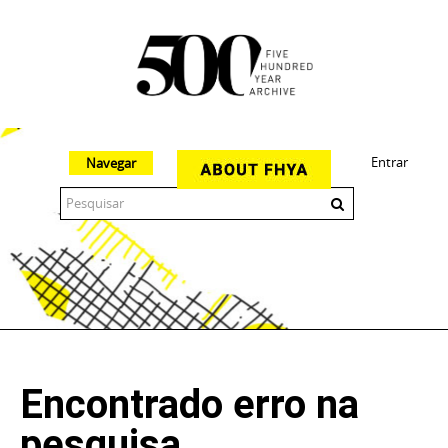
Entrar
Navegar
The 500 Year Archive is an experimental digital research tool
Encontrado erro na
pesquisa