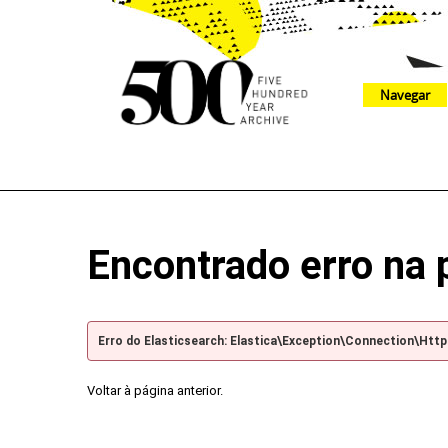
Navegar
The 500 Year Archive is an experimental digital research tool
Encontrado erro na 
Erro do Elasticsearch: Elastica\Exception\Connection\Htt
Voltar à página anterior.