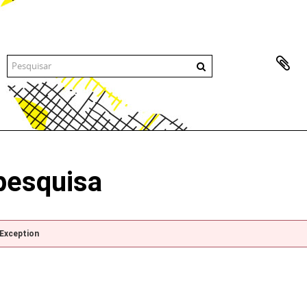
pesquisa
pException