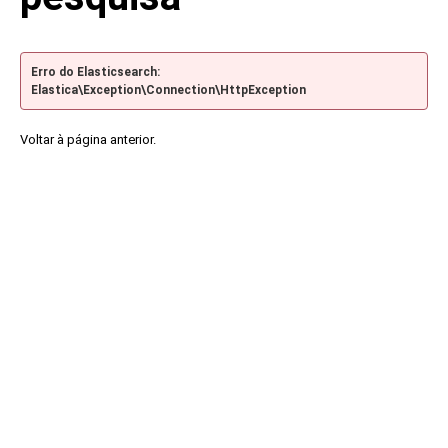
Erro do Elasticsearch:
Elastica\Exception\Connection\HttpException
Voltar à página anterior.