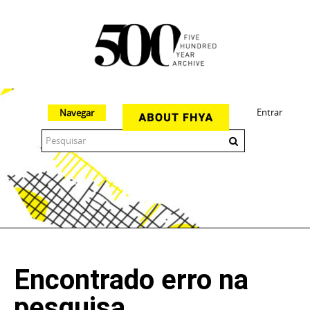
Entrar
Navegar
The 500 Year Archive is an experimental digital research tool
Encontrado erro na
pesquisa