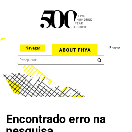
Entrar
Navegar
The 500 Year Archive is an experimental digital research tool
Encontrado erro na
pesquisa