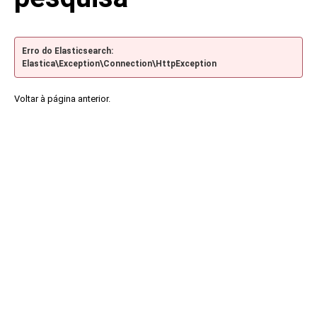
Erro do Elasticsearch:
Elastica\Exception\Connection\HttpException
Voltar à página anterior.