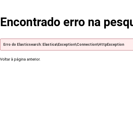
Encontrado erro na pesq
Erro do Elasticsearch: Elastica\Exception\Connection\HttpException
Voltar à página anterior.