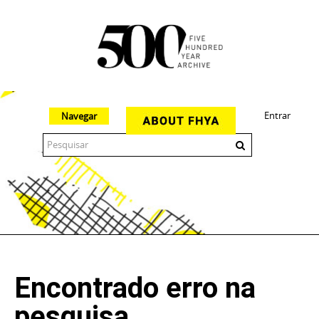
Entrar
Navegar
The 500 Year Archive is an experimental digital research tool
Encontrado erro na
pesquisa