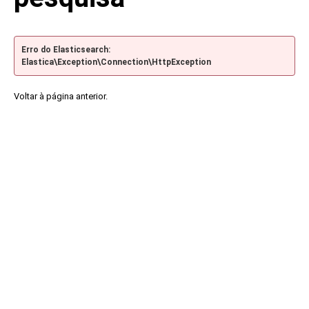
Erro do Elasticsearch:
Elastica\Exception\Connection\HttpException
Voltar à página anterior.