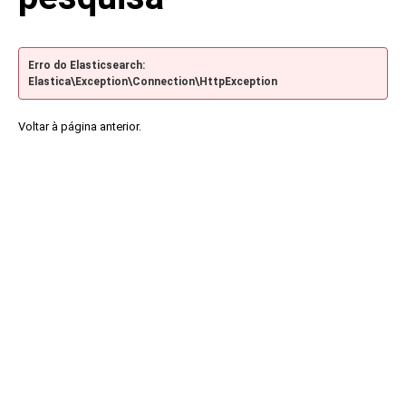
Erro do Elasticsearch:
Elastica\Exception\Connection\HttpException
Voltar à página anterior.