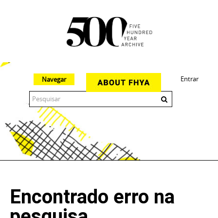
Entrar
Navegar
The 500 Year Archive is an experimental digital research tool
Encontrado erro na
pesquisa