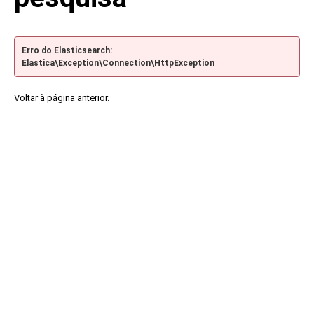
Erro do Elasticsearch:
Elastica\Exception\Connection\HttpException
Voltar à página anterior.