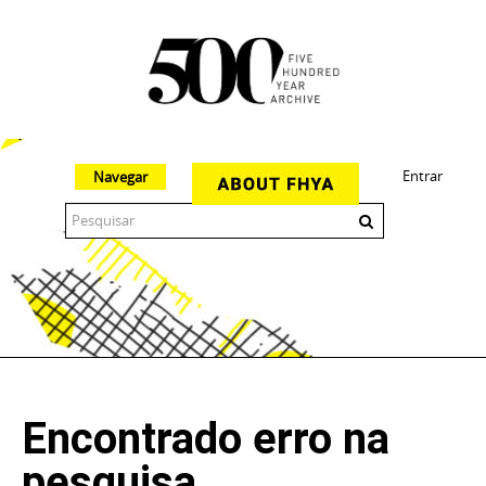
Entrar
Navegar
The 500 Year Archive is an experimental digital research tool
Encontrado erro na
pesquisa