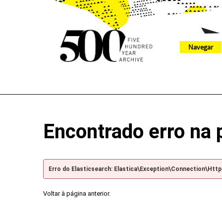
Navegar
The 500 Year Archive is an experimental digital research tool
Encontrado erro na 
Erro do Elasticsearch: Elastica\Exception\Connection\Htt
Voltar à página anterior.