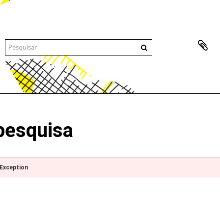
pesquisa
pException