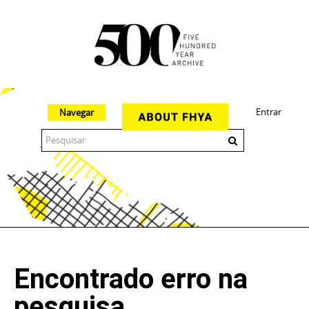
Entrar
Navegar
The 500 Year Archive is an experimental digital research tool
Encontrado erro na
pesquisa