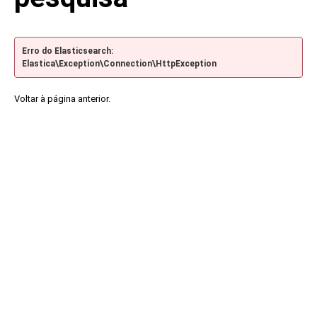
Erro do Elasticsearch:
Elastica\Exception\Connection\HttpException
Voltar à página anterior.