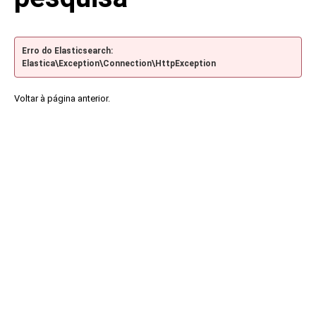
Erro do Elasticsearch:
Elastica\Exception\Connection\HttpException
Voltar à página anterior.