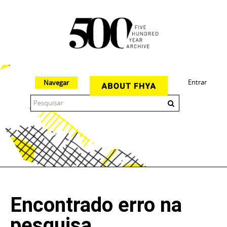
Entrar
Navegar
The 500 Year Archive is an experimental digital research tool
Encontrado erro na
pesquisa