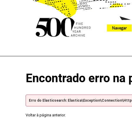
Navegar
The 500 Year Archive is an experimental digital research tool
Encontrado erro na 
Erro do Elasticsearch: Elastica\Exception\Connection\Htt
Voltar à página anterior.