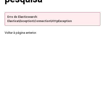
Erro do Elasticsearch:
Elastica\Exception\Connection\HttpException
Voltar à página anterior.