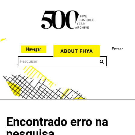
Entrar
Navegar
The 500 Year Archive is an experimental digital research tool
Encontrado erro na
pesquisa