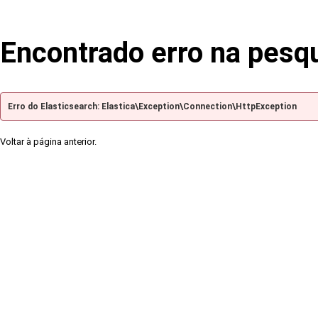
Encontrado erro na pesq
Erro do Elasticsearch: Elastica\Exception\Connection\HttpException
Voltar à página anterior.