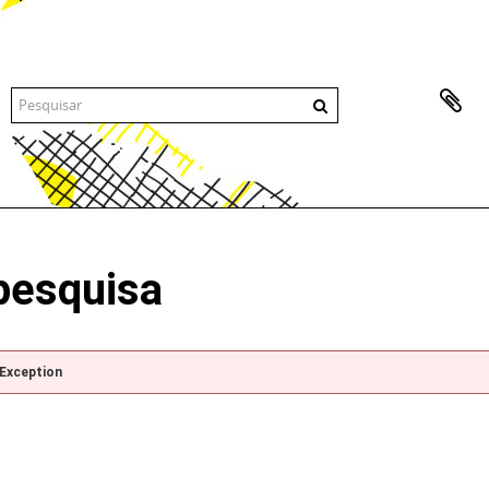
pesquisa
pException