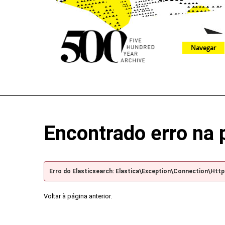
Navegar
The 500 Year Archive is an experimental digital research tool
Encontrado erro na 
Erro do Elasticsearch: Elastica\Exception\Connection\Htt
Voltar à página anterior.