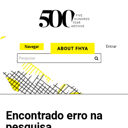
Entrar
Navegar
The 500 Year Archive is an experimental digital research tool
Encontrado erro na
pesquisa