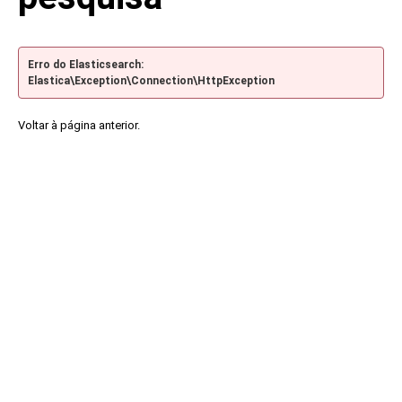
Erro do Elasticsearch:
Elastica\Exception\Connection\HttpException
Voltar à página anterior.