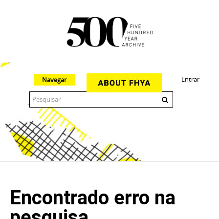
Entrar
Navegar
The 500 Year Archive is an experimental digital research tool
Encontrado erro na
pesquisa