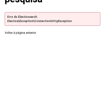
Erro do Elasticsearch:
Elastica\Exception\Connection\HttpException
Voltar à página anterior.