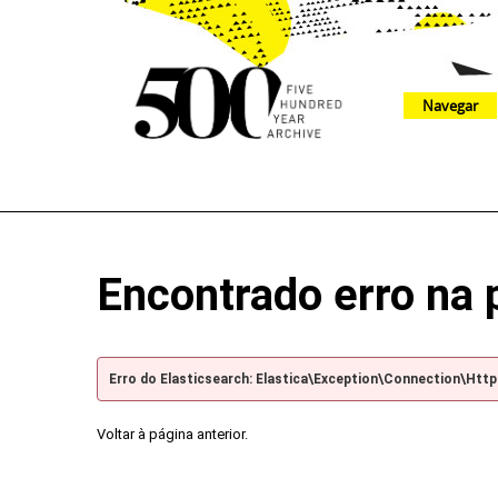
Navegar
The 500 Year Archive is an experimental digital research tool
Encontrado erro na 
Erro do Elasticsearch: Elastica\Exception\Connection\Htt
Voltar à página anterior.