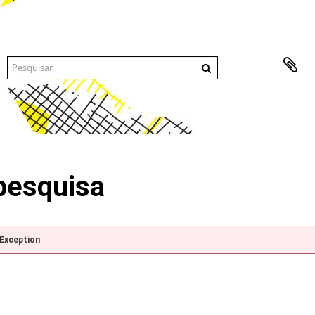
pesquisa
pException