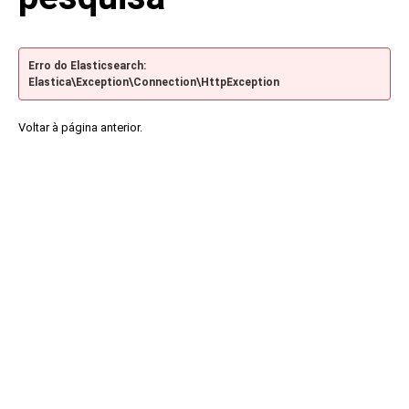
Erro do Elasticsearch:
Elastica\Exception\Connection\HttpException
Voltar à página anterior.