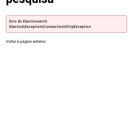
Erro do Elasticsearch:
Elastica\Exception\Connection\HttpException
Voltar à página anterior.