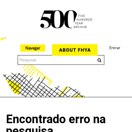
Entrar
Navegar
The 500 Year Archive is an experimental digital research tool
Encontrado erro na
pesquisa