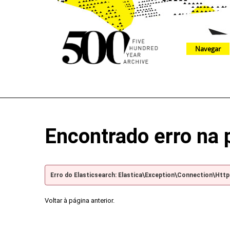
Navegar
The 500 Year Archive is an experimental digital research tool
Encontrado erro na 
Erro do Elasticsearch: Elastica\Exception\Connection\Htt
Voltar à página anterior.