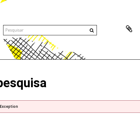
pesquisa
pException