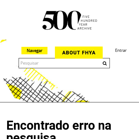
Entrar
Navegar
The 500 Year Archive is an experimental digital research tool
Encontrado erro na
pesquisa