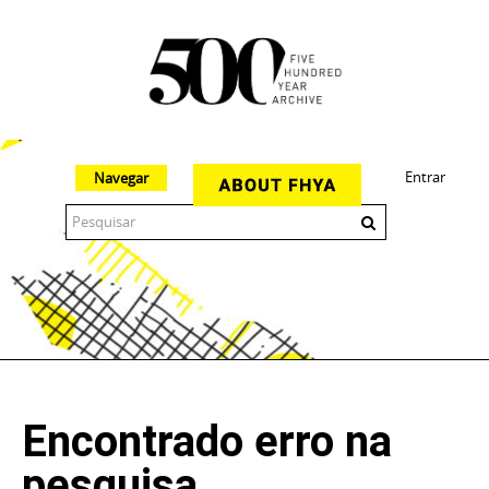
Entrar
Navegar
The 500 Year Archive is an experimental digital research tool
Encontrado erro na
pesquisa