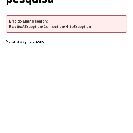
Erro do Elasticsearch:
Elastica\Exception\Connection\HttpException
Voltar à página anterior.