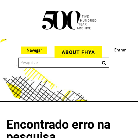
Entrar
Navegar
The 500 Year Archive is an experimental digital research tool
Encontrado erro na
pesquisa