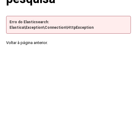
Erro do Elasticsearch:
Elastica\Exception\Connection\HttpException
Voltar à página anterior.