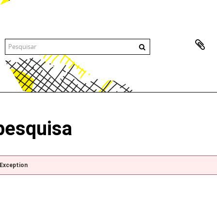
pesquisa
pException