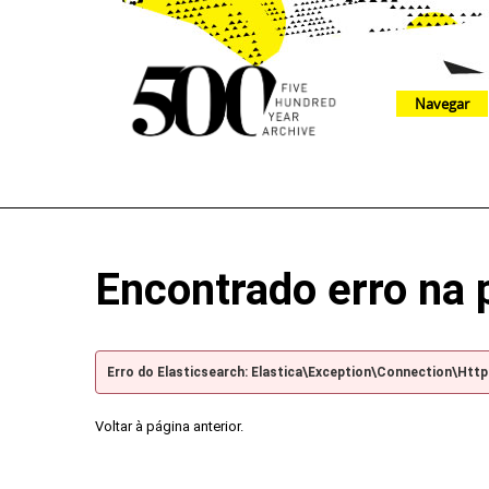
Navegar
The 500 Year Archive is an experimental digital research tool
Encontrado erro na 
Erro do Elasticsearch: Elastica\Exception\Connection\Htt
Voltar à página anterior.