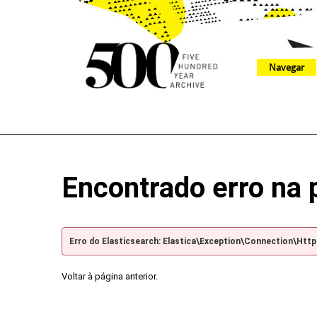
Navegar
The 500 Year Archive is an experimental digital research tool
Encontrado erro na 
Erro do Elasticsearch: Elastica\Exception\Connection\Htt
Voltar à página anterior.