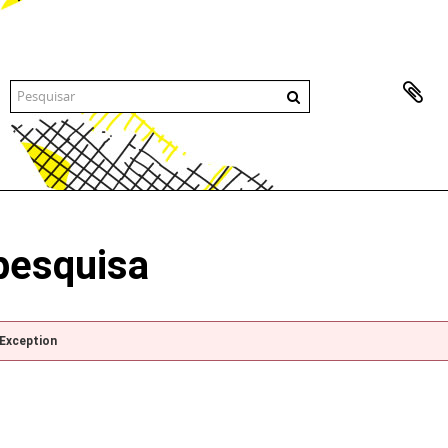
pesquisa
pException