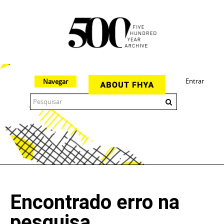
Entrar
Navegar
The 500 Year Archive is an experimental digital research tool
Encontrado erro na
pesquisa