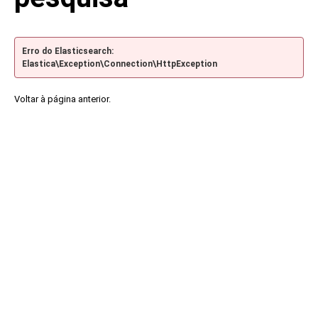
Erro do Elasticsearch:
Elastica\Exception\Connection\HttpException
Voltar à página anterior.