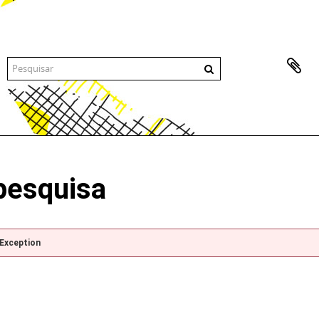
pesquisa
pException