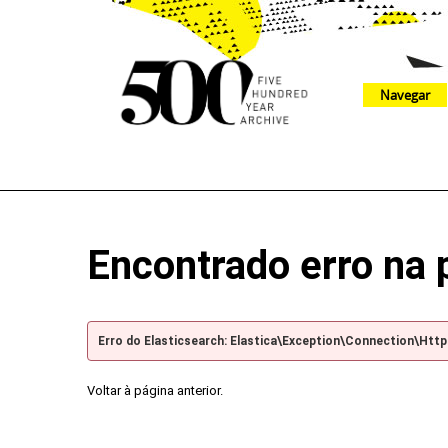
Navegar
The 500 Year Archive is an experimental digital research tool
Encontrado erro na 
Erro do Elasticsearch: Elastica\Exception\Connection\Htt
Voltar à página anterior.