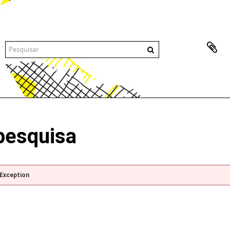
pesquisa
pException