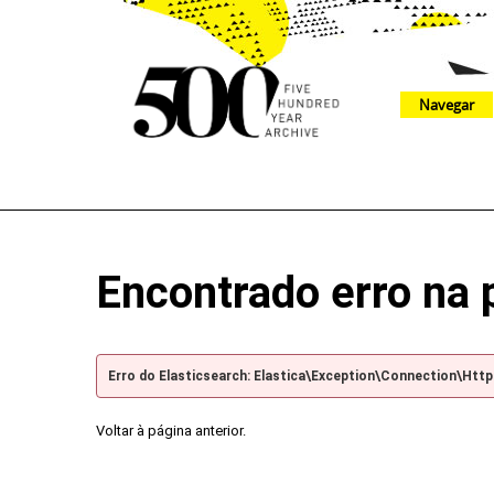
Navegar
The 500 Year Archive is an experimental digital research tool
Encontrado erro na 
Erro do Elasticsearch: Elastica\Exception\Connection\Htt
Voltar à página anterior.