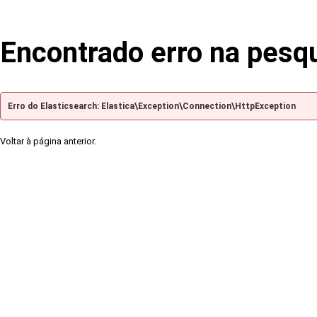
Encontrado erro na pesq
Erro do Elasticsearch: Elastica\Exception\Connection\HttpException
Voltar à página anterior.