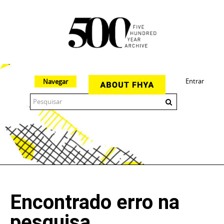
Entrar
Navegar
The 500 Year Archive is an experimental digital research tool
Encontrado erro na
pesquisa