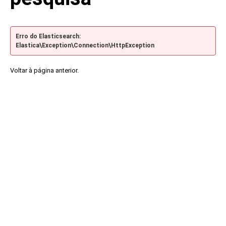
Erro do Elasticsearch:
Elastica\Exception\Connection\HttpException
Voltar à página anterior.