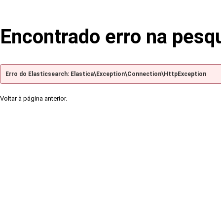
Encontrado erro na pesq
Erro do Elasticsearch: Elastica\Exception\Connection\HttpException
Voltar à página anterior.