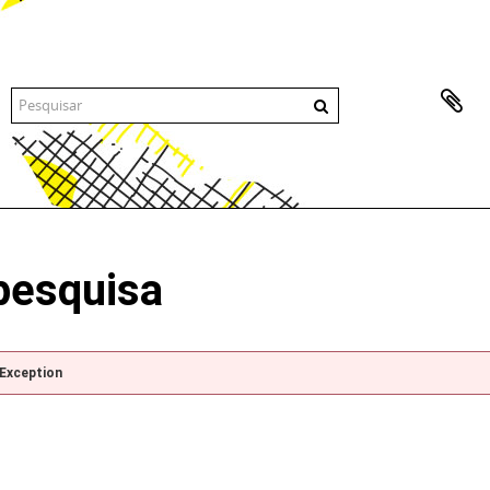
pesquisa
pException