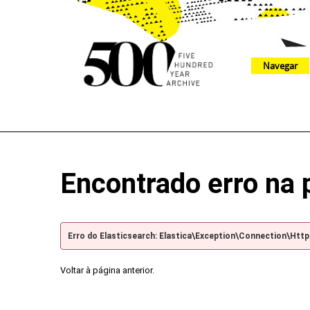
Navegar
The 500 Year Archive is an experimental digital research tool
Encontrado erro na 
Erro do Elasticsearch: Elastica\Exception\Connection\Htt
Voltar à página anterior.